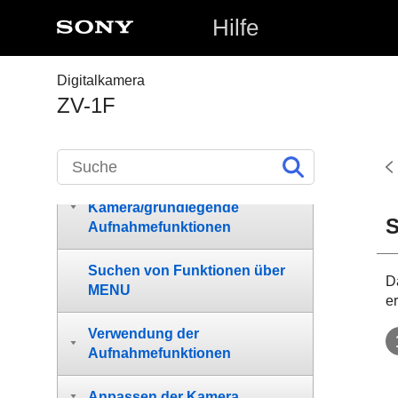
Verwendung der „Hilfe“
Hilfe
Vor Gebrauch
Digitalkamera
ZV-1F
Bezeichnung der Teile
Grundlegende Bedienung
Vorbereitung der
Kamera/grundlegende
S
Aufnahmefunktionen
Suchen von Funktionen über
D
MENU
er
Verwendung der
Aufnahmefunktionen
Anpassen der Kamera