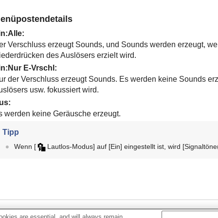
enüpostendetails
in:Alle
:
er Verschluss erzeugt Sounds, und Sounds werden erzeugt, wen
iederdrücken des Auslösers erzielt wird.
in:Nur E-Vrschl
:
ur der Verschluss erzeugt Sounds. Es werden keine Sounds er
slösers usw. fokussiert wird.
us
:
s werden keine Geräusche erzeugt.
Tipp
Wenn
[
Lautlos-Modus]
auf
[Ein]
eingestellt ist, wird
[Signaltöne
Verwandtes Thema
okies are essential, and will always remain