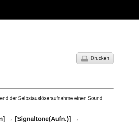
Drucken
rend der Selbstauslöseraufnahme einen Sound
n]
→
[Signaltöne(Aufn.)]
→