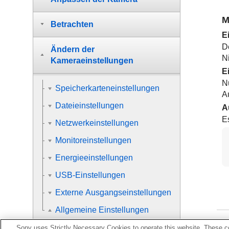
M
Betrachten
E
D
Ändern der
N
Kameraeinstellungen
E
N
Speicherkarteneinstellungen
Au
Dateieinstellungen
A
E
Netzwerkeinstellungen
Monitoreinstellungen
Energieeinstellungen
USB-Einstellungen
Externe Ausgangseinstellungen
Allgemeine Einstellungen
Sony uses Strictly Necessary Cookies to operate this website. These co
Sprache