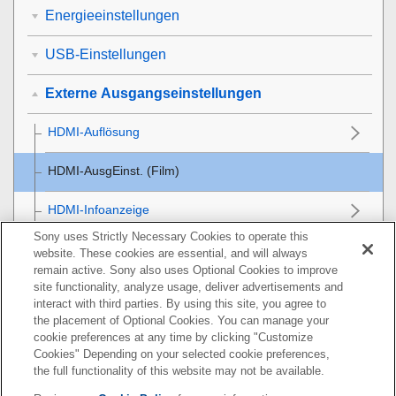
Energieeinstellungen
USB-Einstellungen
Externe Ausgangseinstellungen
HDMI-Auflösung
HDMI-AusgEinst.
(Film)
HDMI-Infoanzeige
Sony uses Strictly Necessary Cookies to operate this
STRG FÜR HDMI
website. These cookies are essential, and will always
remain active. Sony also uses Optional Cookies to improve
site functionality, analyze usage, deliver advertisements and
Allgemeine Einstellungen
interact with third parties. By using this site, you agree to
the placement of Optional Cookies. You can manage your
Mit einem Smartphone verfügbare Funktionen
cookie preferences at any time by clicking "Customize
Cookies" Depending on your selected cookie preferences,
Verwendung eines Computers
the full functionality of this website may not be available.