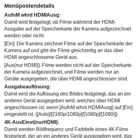
Menüpostendetails
AufnM whrd HDMIAusg
:
Damit wird festgelegt, ob Filme während der HDMI-
Ausgabe auf der Speicherkarte der Kamera aufgezeichnet
werden oder nicht.
[Ein]
: Die Kamera zeichnet Filme auf der Speicherkarte der
Kamera auf und gibt die Filme gleichzeitig an das über
HDMI angeschlossene Gerät aus.
[Aus(nur HDMI)]
: Filme werden nicht auf der Speicherkarte
der Kamera aufgezeichnet, und Filme werden nur an
Geräte ausgegeben, die über HDMI angeschlossen sind.
Ausgabeauflösung
:
Damit wird die Auflösung des Bildes festgelegt, das an ein
anderes Gerät ausgegeben wird, welches über HDMI
angeschlossen ist, wenn
[AufnM whrd HDMIAusg]
auf
[Ein]
eingestellt ist. (
[Auto]
/
[2160p/1080p]
/
[1080p]
/
[1080i]
)
4K-AusEinst(nurHDMI)
:
Damit werden Bildfrequenz und Farbtiefe eines 4K-Films
festgelegt, der an ein anderes Gerät ausgegeben wird, das