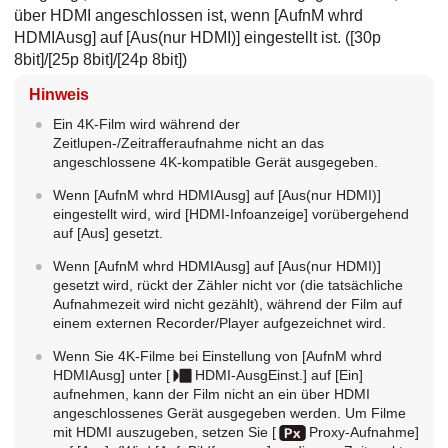
über HDMI angeschlossen ist, wenn
[AufnM whrd
HDMIAusg]
auf
[Aus(nur HDMI)]
eingestellt ist. (
[30p
8bit]
/
[25p 8bit]
/
[24p 8bit]
)
Hinweis
Ein 4K-Film wird während der
Zeitlupen-/Zeitrafferaufnahme nicht an das
angeschlossene 4K-kompatible Gerät ausgegeben.
Wenn
[AufnM whrd HDMIAusg]
auf
[Aus(nur HDMI)]
eingestellt wird, wird
[HDMI-Infoanzeige]
vorübergehend
auf
[Aus]
gesetzt.
Wenn
[AufnM whrd HDMIAusg]
auf
[Aus(nur HDMI)]
gesetzt wird, rückt der Zähler nicht vor (die tatsächliche
Aufnahmezeit wird nicht gezählt), während der Film auf
einem externen Recorder/Player aufgezeichnet wird.
Wenn Sie 4K-Filme bei Einstellung von
[AufnM whrd
HDMIAusg]
unter
[
HDMI-AusgEinst.]
auf
[Ein]
aufnehmen
, kann der Film nicht an ein über HDMI
angeschlossenes Gerät ausgegeben werden. Um Filme
mit HDMI auszugeben, setzen Sie
[
Proxy-Aufnahme]