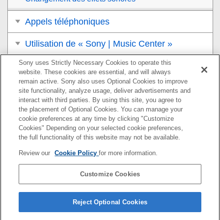
Appels téléphoniques
Utilisation de « Sony | Music Center »
Sony uses Strictly Necessary Cookies to operate this
Utilisation de la fonction d’assistance vocale
website. These cookies are essential, and will always
remain active. Sony also uses Optional Cookies to improve
Informations
site functionality, analyze usage, deliver advertisements and
interact with third parties. By using this site, you agree to
Dépannage
the placement of Optional Cookies. You can manage your
cookie preferences at any time by clicking "Customize
Cookies" Depending on your selected cookie preferences,
the full functionality of this website may not be available.
Pour plus d’informations sur la conformité aux lois sur
Review our
Cookie Policy
for more information.
l’accessibilité du Web en France, reportez-vous à la page
suivante.
Customize Cookies
Accessibilité en France : conformité partielle
https://helpguide.sony.net/accessibility/france/v1/fr/index.h
Reject Optional Cookies
tml