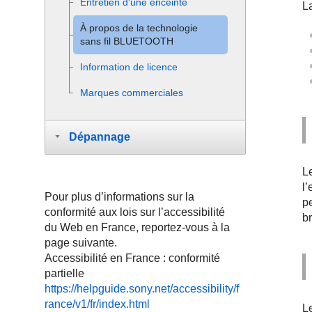
Entretien d'une enceinte
L
À propos de la technologie
sans fil BLUETOOTH
Information de licence
Marques commerciales
Dépannage
L
l’
Pour plus d’informations sur la
p
conformité aux lois sur l’accessibilité
br
du Web en France, reportez-vous à la
page suivante.
Accessibilité en France : conformité
partielle
https://helpguide.sony.net/accessibility/f
rance/v1/fr/index.html
L