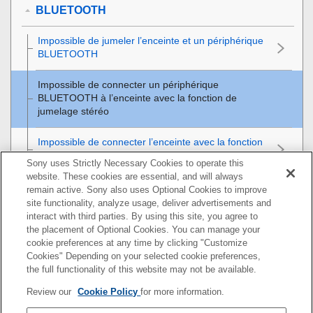
BLUETOOTH
Impossible de jumeler l’enceinte et un périphérique
BLUETOOTH
Impossible de connecter un périphérique
BLUETOOTH à l’enceinte avec la fonction de
jumelage stéréo
Impossible de connecter l’enceinte avec la fonction
de connexion pour soirée
Sony uses Strictly Necessary Cookies to operate this
website. These cookies are essential, and will always
Impossible d’ajouter une enceinte pour la fonction
remain active. Sony also uses Optional Cookies to improve
de connexion pour soirée
site functionality, analyze usage, deliver advertisements and
interact with third parties. By using this site, you agree to
Réinitialisation
the placement of Optional Cookies. You can manage your
cookie preferences at any time by clicking "Customize
Cookies" Depending on your selected cookie preferences,
the full functionality of this website may not be available.
Pour plus d’informations sur la conformité aux lois sur
Review our
Cookie Policy
for more information.
l’accessibilité du Web en France, reportez-vous à la page