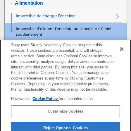
Alimentation
Impossible de charger l’enceinte
Impossible d’allumer l’enceinte ou l’enceinte s’éteint
soudainement
Sony uses Strictly Necessary Cookies to operate this
Son
website. These cookies are essential, and will always
remain active. Sony also uses Optional Cookies to improve
BLUETOOTH
site functionality, analyze usage, deliver advertisements and
interact with third parties. By using this site, you agree to
Réinitialisation
the placement of Optional Cookies. You can manage your
cookie preferences at any time by clicking "Customize
Cookies" Depending on your selected cookie preferences,
the full functionality of this website may not be available.
Pour plus d’informations sur la conformité aux lois sur
Review our
Cookie Policy
for more information.
l’accessibilité du Web en France, reportez-vous à la page
suivante.
Customize Cookies
Accessibilité en France : conformité partielle
https://helpguide.sony.net/accessibility/france/v1/fr/index.h
Reject Optional Cookies
tml