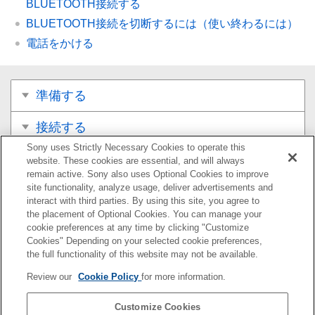
BLUETOOTH接続する
BLUETOOTH接続を切断するには（使い終わるには）
電話をかける
準備する
接続する
Sony uses Strictly Necessary Cookies to operate this
音楽を聞く
website. These cookies are essential, and will always
remain active. Sony also uses Optional Cookies to improve
site functionality, analyze usage, deliver advertisements and
通話する
interact with third parties. By using this site, you agree to
the placement of Optional Cookies. You can manage your
パソコンでビデオ通話する
cookie preferences at any time by clicking "Customize
Cookies" Depending on your selected cookie preferences,
電話を受ける
the full functionality of this website may not be available.
Review our
Cookie Policy
for more information.
電話をかける
Customize Cookies
お知らせ