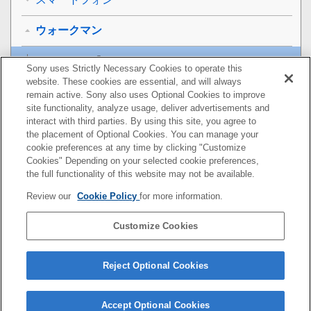
ウォークマン
®
ウォークマン
をBLUETOOTH接続する
Sony uses Strictly Necessary Cookies to operate this
website. These cookies are essential, and will always
®
remain active. Sony also uses Optional Cookies to improve
ペアリング（機器登録）済みのウォークマン
を
site functionality, analyze usage, deliver advertisements and
BLUETOOTH接続する
interact with third parties. By using this site, you agree to
the placement of Optional Cookies. You can manage your
マルチポイント接続
cookie preferences at any time by clicking "Customize
Cookies" Depending on your selected cookie preferences,
音楽を聞く
the full functionality of this website may not be available.
Review our
Cookie Policy
for more information.
通話する
Customize Cookies
お知らせ
困ったときは／よくある質問
Reject Optional Cookies
Accept Optional Cookies