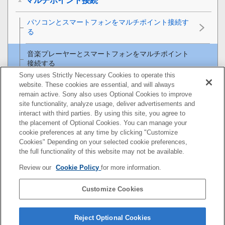
マルチポイント接続
パソコンとスマートフォンをマルチポイント接続す
る
音楽プレーヤーとスマートフォンをマルチポイント
接続する
Sony uses Strictly Necessary Cookies to operate this
website. These cookies are essential, and will always
Android搭載スマートフォン2台をマルチポイント接
remain active. Sony also uses Optional Cookies to improve
続する
site functionality, analyze usage, deliver advertisements and
interact with third parties. By using this site, you agree to
Android搭載スマートフォンとiPhoneをマルチポイン
the placement of Optional Cookies. You can manage your
ト接続する
cookie preferences at any time by clicking "Customize
Cookies" Depending on your selected cookie preferences,
音楽を聞く
the full functionality of this website may not be available.
Review our
Cookie Policy
for more information.
通話する
Customize Cookies
お知らせ
困ったときは／よくある質問
Reject Optional Cookies