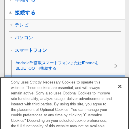
接続する
テレビ
パソコン
スマートフォン
Android™搭載スマートフォンまたはiPhoneを
BLUETOOTH接続する
ペアリング（機器登録）済みのAndroid搭載スマート
Sony uses Strictly Necessary Cookies to operate this
フォンまたはiPhoneをBLUETOOTH接続する
website. These cookies are essential, and will always
remain active. Sony also uses Optional Cookies to improve
site functionality, analyze usage, deliver advertisements and
ウォークマン
interact with third parties. By using this site, you agree to
the placement of Optional Cookies. You can manage your
マルチポイント接続
cookie preferences at any time by clicking "Customize
Cookies" Depending on your selected cookie preferences,
音楽を聞く
the full functionality of this website may not be available.