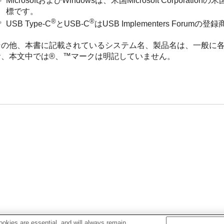
MicrosoftおよびWindowsは、米国Microsoft Corpo
標です。
®
®
USB Type-C
とUSB-C
はUSB Implementers Forumの
その他、本書に記載されているシステム名、製品名は、一般に
お、本文中では®、™マークは明記していません。
okies are essential, and will always remain