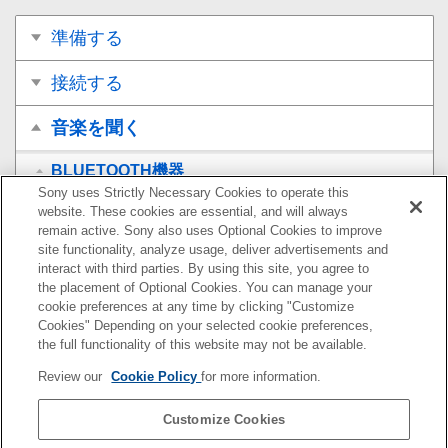
準備する
接続する
音楽を聞く
BLUETOOTH機器
Sony uses Strictly Necessary Cookies to operate this
website. These cookies are essential, and will always
BLUETOOTH接続した機器の音楽を聞く
remain active. Sony also uses Optional Cookies to improve
site functionality, analyze usage, deliver advertisements and
BLUETOOTH接続での音楽再生品質を切り替える
interact with third parties. By using this site, you agree to
（コーデック）
the placement of Optional Cookies. You can manage your
cookie preferences at any time by clicking "Customize
BLUETOOTH接続を切断するには（使い終わるに
Cookies" Depending on your selected cookie preferences,
は）
the full functionality of this website may not be available.
Review our
Cookie Policy
for more information.
通話する
Customize Cookies
お知らせ