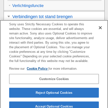
Verlichtingsfunctie
Verbindingen tot stand brengen
Sony uses Strictly Necessary Cookies to operate this
Luisteren naar muziek
website. These cookies are essential, and will always
remain active. Sony also uses Optional Cookies to improve
Telefoongesprekken
site functionality, analyze usage, deliver advertisements and
interact with third parties. By using this site, you agree to
the placement of Optional Cookies. You can manage your
"Sony | Music Center" gebruiken
cookie preferences at any time by clicking "Customize
Cookies" Depending on your selected cookie preferences,
"Fiestable" gebruiken
the full functionality of this website may not be available.
Review our
Cookie Policy
for more information.
De functie stemassistent gebruiken
Customize Cookies
Informatie
Problemen oplossen
Reject Optional Cookies
Accept Optional Cookies