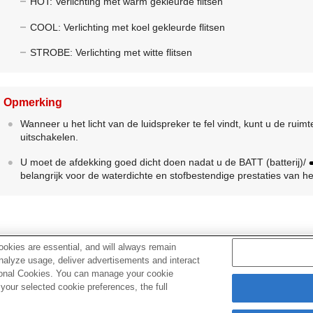
HOT: Verlichting met warm gekleurde flitsen
COOL: Verlichting met koel gekleurde flitsen
STROBE: Verlichting met witte flitsen
Opmerking
Wanneer u het licht van de luidspreker te fel vindt, kunt u de ruimt
uitschakelen.
U moet de afdekking goed dicht doen nadat u de BATT (batterij)/
belangrijk voor de waterdichte en stofbestendige prestaties van het
okies are essential, and will always remain
analyze usage, deliver advertisements and interact
Verwant onderwerp
ptional Cookies. You can manage your cookie
our selected cookie preferences, the full
Wat u kunt doen met "Sony | Music Center"