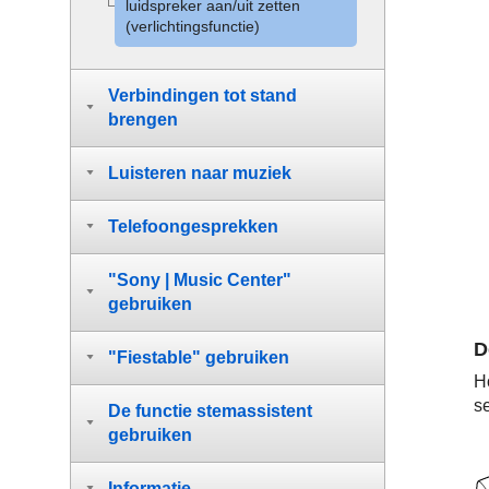
luidspreker aan/uit zetten
(verlichtingsfunctie)
Verbindingen tot stand
brengen
Luisteren naar muziek
Telefoongesprekken
"Sony | Music Center"
gebruiken
D
"Fiestable" gebruiken
H
se
De functie stemassistent
gebruiken
Informatie