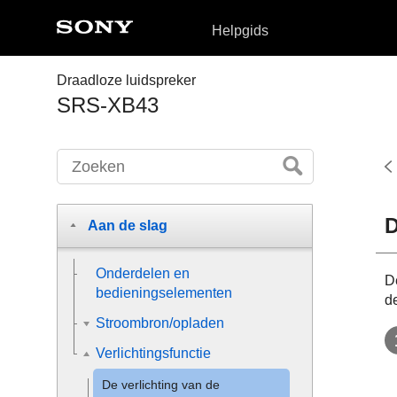
Helpgids
Draadloze luidspreker
SRS-XB43
D
Aan de slag
Onderdelen en
D
bedieningselementen
d
Stroombron/opladen
Verlichtingsfunctie
De verlichting van de