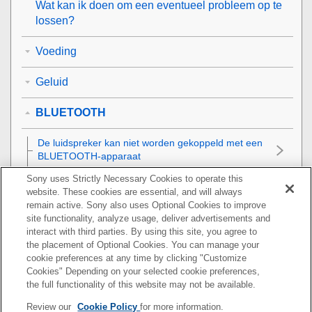
Wat kan ik doen om een eventueel probleem op te
lossen?
Voeding
Geluid
BLUETOOTH
De luidspreker kan niet worden gekoppeld met een
BLUETOOTH-apparaat
Sony uses Strictly Necessary Cookies to operate this
De luidspreker kan niet worden verbonden met een
website. These cookies are essential, and will always
BLUETOOTH-apparaat via de One-touch (NFC)
remain active. Sony also uses Optional Cookies to improve
verbindingsmethode
site functionality, analyze usage, deliver advertisements and
interact with third parties. By using this site, you agree to
De luidspreker kan niet worden verbonden met een
the placement of Optional Cookies. You can manage your
BLUETOOTH-apparaat in de Stereo Pair-functie
cookie preferences at any time by clicking "Customize
Cookies" Depending on your selected cookie preferences,
the full functionality of this website may not be available.
Kan geen verbinding maken met een luidspreker in
de Party Connect-functie
Review our
Cookie Policy
for more information.