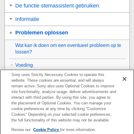
De functie stemassistent gebruiken
Informatie
Problemen oplossen
Wat kan ik doen om een eventueel probleem op te
lossen?
Voeding
Sony uses Strictly Necessary Cookies to operate this
Geluid
website. These cookies are essential, and will always
remain active. Sony also uses Optional Cookies to improve
Geen geluidsweergave/Alleen geluidsweergave uit
site functionality, analyze usage, deliver advertisements and
één luidspreker/Laag volume/Vervormde
interact with third parties. By using this site, you agree to
geluidsweergave/Brommen of ruis in de
the placement of Optional Cookies. You can manage your
geluidsweergave van de luidspreker/Geen
cookie preferences at any time by clicking "Customize
stemgeluid of laag stemvolume van
Cookies" Depending on your selected cookie preferences,
telefoongesprekken
the full functionality of this website may not be available.
Review our
Cookie Policy
for more information.
Het volume wordt lager in gebruik.