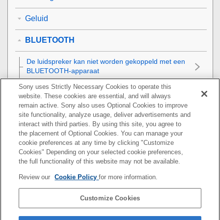
Geluid
BLUETOOTH
De luidspreker kan niet worden gekoppeld met een
BLUETOOTH-apparaat
Sony uses Strictly Necessary Cookies to operate this
De luidspreker kan niet worden verbonden met een
website. These cookies are essential, and will always
BLUETOOTH-apparaat via de One-touch (NFC)
remain active. Sony also uses Optional Cookies to improve
verbindingsmethode
site functionality, analyze usage, deliver advertisements and
interact with third parties. By using this site, you agree to
De luidspreker kan niet worden verbonden met een
the placement of Optional Cookies. You can manage your
BLUETOOTH-apparaat in de Stereo Pair-functie
cookie preferences at any time by clicking "Customize
Cookies" Depending on your selected cookie preferences,
the full functionality of this website may not be available.
Kan geen verbinding maken met een luidspreker in
de Party Connect-functie
Review our
Cookie Policy
for more information.
Kan geen luidspreker toevoegen voor de Party
Customize Cookies
Connect-functie