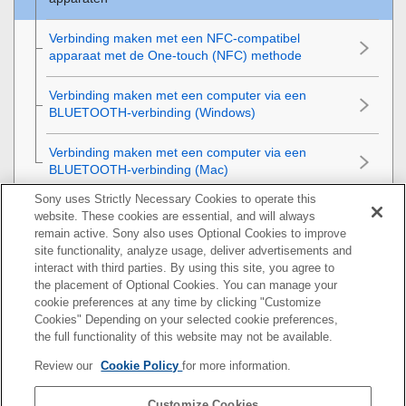
Verbinding maken met een NFC-compatibel
apparaat met de One-touch (NFC) methode
Verbinding maken met een computer via een
BLUETOOTH-verbinding (Windows)
Verbinding maken met een computer via een
BLUETOOTH-verbinding (Mac)
Sony uses Strictly Necessary Cookies to operate this
Luisteren naar muziek
website. These cookies are essential, and will always
remain active. Sony also uses Optional Cookies to improve
Telefoongesprekken
site functionality, analyze usage, deliver advertisements and
interact with third parties. By using this site, you agree to
the placement of Optional Cookies. You can manage your
"Sony | Music Center" gebruiken
cookie preferences at any time by clicking "Customize
Cookies" Depending on your selected cookie preferences,
"Fiestable" gebruiken
the full functionality of this website may not be available.
Review our
Cookie Policy
for more information.
De functie stemassistent gebruiken
Customize Cookies