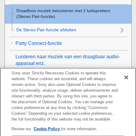
Draadloos muziek beluisteren met 2 luidsprekers
(Stereo Pair-functie)
De Stereo Pair-functie afsluiten
Party Connect-functie
Luisteren naar muziek van een draagbaar audio-
apparaat enz.
Sony uses Strictly Necessary Cookies to operate this
Profiteren van verschillende geluidseffecten
website. These cookies are essential, and will always
remain active. Sony also uses Optional Cookies to improve
Telefoongesprekken
site functionality, analyze usage, deliver advertisements and
interact with third parties. By using this site, you agree to
the placement of Optional Cookies. You can manage your
"Sony | Music Center" gebruiken
cookie preferences at any time by clicking "Customize
Cookies" Depending on your selected cookie preferences,
"Fiestable" gebruiken
the full functionality of this website may not be available.
Review our
Cookie Policy
for more information.
De functie stemassistent gebruiken