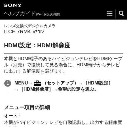
ヘルプガイド
(Web取扱説明書)
レンズ交換式デジタルカメラ
ILCE-7RM4
α7RIV
HDMI設定
：
HDMI解像度
本機とHDMI端子のあるハイビジョンテレビをHDMIケーブ
ル（別売）で接続して見る場合に、HDMI端子からテレビ
に出力する解像度を選びます。
MENU
→
（
セットアップ
）→
［HDMI設定］
→
［HDMI解像度］
→希望の設定を選ぶ。
メニュー項目の詳細
オート
：
本機がハイビジョンテレビを自動認識し、出力する解像度