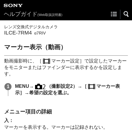
ヘルプガイド
(Web取扱説明書)
レンズ交換式デジタルカメラ
ILCE-7RM4
α7RIV
マーカー表示
（動画）
動画撮影時に、
［
マーカー設定］
で設定したマーカー
をモニターまたはファインダーに表示するかを設定しま
す。
MENU
→
（
撮影設定2
）→
［
マーカー表
示］
→希望の設定を選ぶ。
メニュー項目の詳細
入
：
マーカーを表示する。マーカーは記録されない。