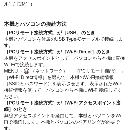
ル］
/
［2M］
）
本機とパソコンの接続方法
［PCリモート接続方式］
が
［USB］
のとき
本機とパソコンを付属のUSB Type-Cケーブルで接続しま
す。
［PCリモート接続方式］
が［Wi-Fi Direct］のとき
本機をアクセスポイントとして、パソコンから本機に直接
Wi-Fiで接続します。
MENU
→
（
ネットワーク
） →
［PCリモート機能］
→
［Wi-Fi Direct情報］
を選んで、本機のWi-Fi接続情報
（SSIDとパスワード）を表示させます。表示されたWi-Fi
接続情報を使って、パソコンから本機にWi-Fi接続してく
ださい。
［PCリモート接続方式］
が
［Wi-Fi アクセスポイント接
続］
のとき
無線アクセスポイントを経由して、本機とパソコンをWi-
Fiで接続します。本機とパソコンのペアリングが必要で
す。