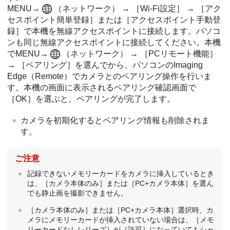
MENU
→
（
ネットワーク
） →
［Wi-Fi設定］
→
［アク
セスポイント簡単登録］
または
［アクセスポイント手動登
録］
で本機を無線アクセスポイントに接続します。パソコ
ンも同じ無線アクセスポイントに接続してください。本機
でMENU→
（
ネットワーク
） →
［PCリモート機能］
→
［ペアリング］
を選んでから、パソコンのImaging
Edge（Remote）でカメラとのペアリング操作を行いま
す。本機の画面に表示されるペアリング確認画面で
［OK］
を選ぶと、ペアリングが完了します。
カメラを初期化するとペアリング情報も削除されま
す。
ご注意
記録できないメモリーカードをカメラに挿入しているとき
は、
［カメラ本体のみ］
または
［PC+カメラ本体］
を選ん
でも静止画を撮影できません。
［カメラ本体のみ］
または
［PC+カメラ本体］
選択時、カ
メラにメモリーカードが挿入されていない場合は、
［メモ
リーカードなしレリーズ］
が
［許可］
になっていてもシャ