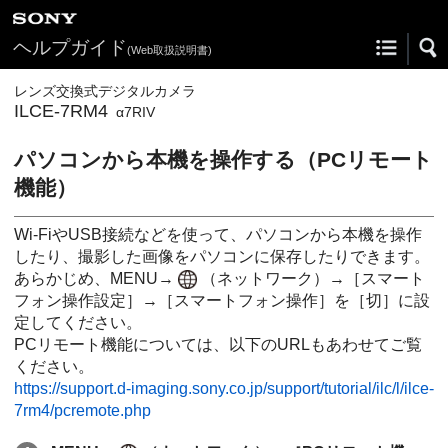
ヘルプガイド
(Web取扱説明書)
レンズ交換式デジタルカメラ
ILCE-7RM4
α7RIV
パソコンから本機を操作する（
PCリモート
機能
）
Wi-FiやUSB接続などを使って、パソコンから本機を操作
したり、撮影した画像をパソコンに保存したりできます。
あらかじめ、
MENU
→
（
ネットワーク
）→
［スマート
フォン操作設定］
→
［スマートフォン操作］
を
［切］
に設
定してください。
PCリモート機能については、以下のURLもあわせてご覧
ください。
https://support.d-imaging.sony.co.jp/support/tutorial/ilc/l/ilce-
7rm4/pcremote.php