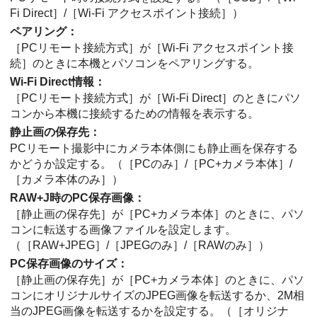
Fi Direct］
/
［Wi-Fi アクセスポイント接続］
）
ペアリング
：
［PCリモート接続方式］
が
［Wi-Fi アクセスポイント接
続］
のときに本機とパソコンをペアリングする。
Wi-Fi Direct情報
：
［PCリモート接続方式］
が
［Wi-Fi Direct］
のときにパソ
コンから本機に接続するための情報を表示する。
静止画の保存先
：
PCリモート撮影中にカメラ本体側にも静止画を保存する
かどうか設定する。（
［PCのみ］
/
［PC+カメラ本体］
/
［カメラ本体のみ］
）
RAW+J時のPC保存画像
：
［静止画の保存先］
が
［PC+カメラ本体］
のときに、パソ
コンに転送する画像ファイルを設定します。
（
［RAW+JPEG］
/
［JPEGのみ］
/
［RAWのみ］
）
PC保存画像のサイズ
：
［静止画の保存先］
が
［PC+カメラ本体］
のときに、パソ
コンにオリジナルサイズのJPEG画像を転送するか、2M相
当のJPEG画像を転送するかを設定する。（
［オリジナ