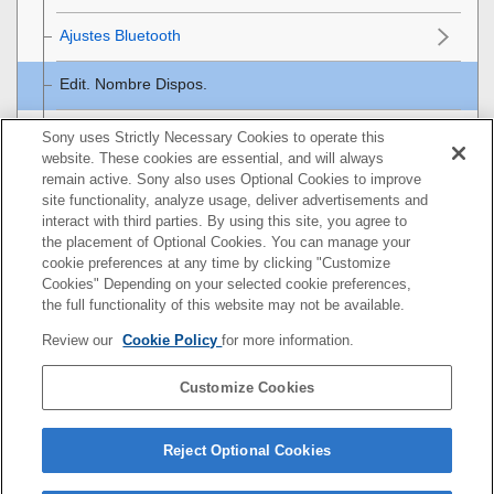
Ajustes Bluetooth
Edit. Nombre Dispos.
Importación del certificado raíz a la cámara (Import.
Sony uses Strictly Necessary Cookies to operate this
certific. raíz)
website. These cookies are essential, and will always
remain active. Sony also uses Optional Cookies to improve
site functionality, analyze usage, deliver advertisements and
Seguridad (IPsec)
interact with third parties. By using this site, you agree to
the placement of Optional Cookies. You can manage your
Restablecer conf. red
cookie preferences at any time by clicking "Customize
Cookies" Depending on your selected cookie preferences,
Utilización de un ordenador
the full functionality of this website may not be available.
Review our
Cookie Policy
for more information.
Lista de elementos de MENU
Customize Cookies
Precauciones/Este producto
Si tiene problemas
Reject Optional Cookies