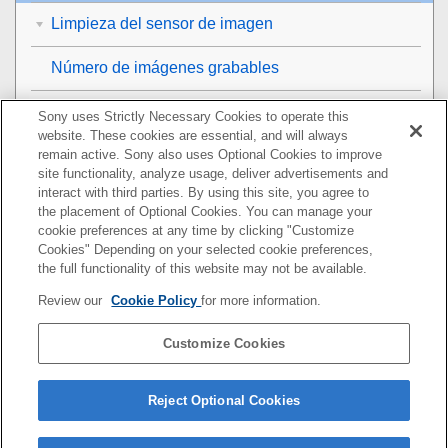
Limpieza del sensor de imagen
Número de imágenes grabables
Tiempos de película grabables
Sony uses Strictly Necessary Cookies to operate this
website. These cookies are essential, and will always
remain active. Sony also uses Optional Cookies to improve
Utilización del adaptador de ca/cargador de batería
site functionality, analyze usage, deliver advertisements and
en el extranjero
interact with third parties. By using this site, you agree to
the placement of Optional Cookies. You can manage your
Licencia
cookie preferences at any time by clicking "Customize
Cookies" Depending on your selected cookie preferences,
Especificaciones
the full functionality of this website may not be available.
Review our
Cookie Policy
for more information.
Marcas comerciales
Customize Cookies
Lista de valores de ajustes predeterminados
Si tiene problemas
Reject Optional Cookies