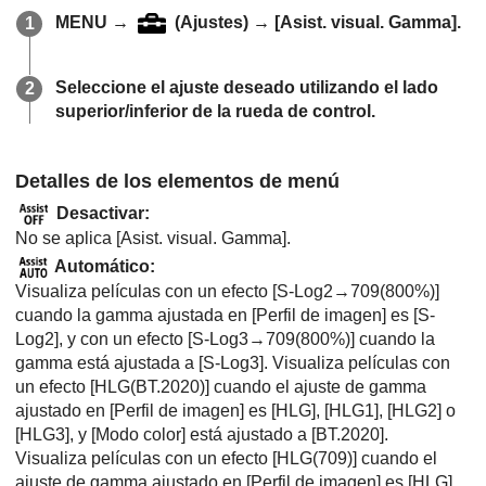
MENU
→
(
Ajustes
) →
[Asist. visual. Gamma]
.
Seleccione el ajuste deseado utilizando el lado
superior/inferior de la rueda de control.
Detalles de los elementos de menú
Desactivar
:
No se aplica
[Asist. visual. Gamma]
.
Automático
:
Visualiza películas con un efecto
[S-Log2→709(800%)]
cuando la gamma ajustada en
[Perfil de imagen]
es
[S-
Log2]
, y con un efecto
[S-Log3→709(800%)]
cuando la
gamma está ajustada a
[S-Log3]
. Visualiza películas con
un efecto
[HLG(BT.2020)]
cuando el ajuste de gamma
ajustado en
[Perfil de imagen]
es
[HLG]
,
[HLG1]
,
[HLG2]
o
[HLG3]
, y
[Modo color]
está ajustado a
[BT.2020]
.
Visualiza películas con un efecto
[HLG(709)]
cuando el
ajuste de gamma ajustado en
[Perfil de imagen]
es
[HLG]
,