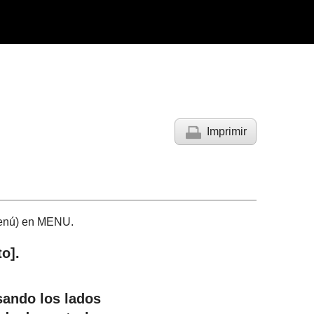
Imprimir
enú
) en MENU.
to]
.
ando los lados