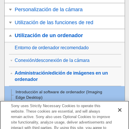
Personalización de la cámara
Utilización de las funciones de red
Utilización de un ordenador
Entorno de ordenador recomendado
Conexión/desconexión de la cámara
Administración/edición de imágenes en un
ordenador
Introducción al software de ordenador (Imaging
Edge Desktop)
Sony uses Strictly Necessary Cookies to operate this
Importación de imágenes al ordenador
website. These cookies are essential, and will always
remain active. Sony also uses Optional Cookies to improve
site functionality, analyze usage, deliver advertisements and
Funcionamiento de la cámara desde un ordenador
interact with third parties. By using this site, you agree to