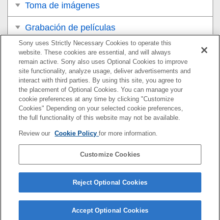
Toma de imágenes
Grabación de películas
Sony uses Strictly Necessary Cookies to operate this
Visionado
website. These cookies are essential, and will always
remain active. Sony also uses Optional Cookies to improve
Personalización de la cámara
site functionality, analyze usage, deliver advertisements and
interact with third parties. By using this site, you agree to
the placement of Optional Cookies. You can manage your
Utilización de las funciones de red
cookie preferences at any time by clicking "Customize
Cookies" Depending on your selected cookie preferences,
Utilización de un ordenador
the full functionality of this website may not be available.
Review our
Cookie Policy
for more information.
Lista de elementos de MENU
Customize Cookies
Precauciones/Este producto
Si tiene problemas
Reject Optional Cookies
Accept Optional Cookies
5-021-699-45(1)
Copyright 2020 Sony Corporation