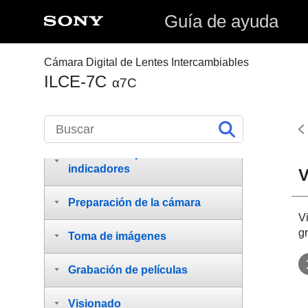
Guía de ayuda
Cámara Digital de Lentes Intercambiables
ILCE-7C
α7C
Cómo utilizar la “Guía de
ayuda”
Nombres de partes/Iconos e
indicadores
V
Preparación de la cámara
V
g
Toma de imágenes
Grabación de películas
Visionado