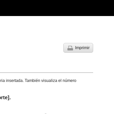
Imprimir
oria insertada. También visualiza el número
orte]
.