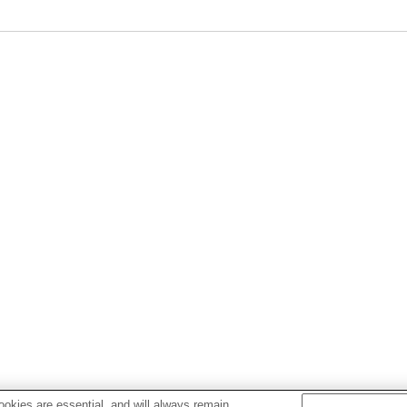
okies are essential, and will always remain