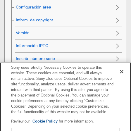
Configuración área
Inform. de copyright
Versión
Información IPTC
Inscrib. número serie
Sony uses Strictly Necessary Cookies to operate this
Aviso de privacidad
website. These cookies are essential, and will always
remain active. Sony also uses Optional Cookies to improve
Inicialización de la cámara
site functionality, analyze usage, deliver advertisements and
interact with third parties. By using this site, you agree to
the placement of Optional Cookies. You can manage your
Utilización de las funciones de red
cookie preferences at any time by clicking "Customize
Cookies" Depending on your selected cookie preferences,
Utilización de un ordenador
the full functionality of this website may not be available.
Review our
Cookie Policy
for more information.
Lista de elementos de MENU