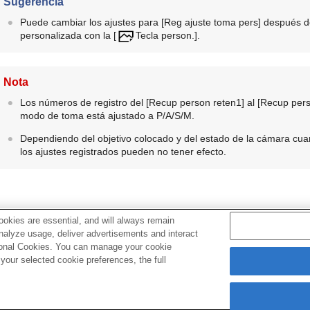
Sugerencia
Puede cambiar los ajustes para
[Reg ajuste toma pers]
después de
personalizada con la
[
Tecla person.]
.
Nota
Los números de registro del
[Recup person reten1]
al
[Recup per
modo de toma está ajustado a P/A/S/M.
Dependiendo del objetivo colocado y del estado de la cámara cuand
los ajustes registrados pueden no tener efecto.
okies are essential, and will always remain
analyze usage, deliver advertisements and interact
Tema relacionado
ptional Cookies. You can manage your cookie
our selected cookie preferences, the full
Asignación de funciones utilizadas con frecuencia a botones