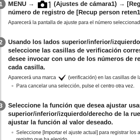
MENU
→
(
Ajustes de cámara1
) →
[Reg
número de registro de
[Recup person reten
Aparecerá la pantalla de ajuste para el número seleccionad
Usando los lados superior/inferior/izquierdo
seleccione las casillas de verificación corr
desee invocar con uno de los números de reg
cada casilla.
Aparecerá una marca
(verificación) en las casillas de 
Para cancelar una selección, pulse el centro otra vez.
Seleccione la función que desea ajustar usa
superior/inferior/izquierdo/derecho de la rue
ajustar la función al valor deseado.
Seleccione
[Importar el ajuste actual]
para registrar los
registro que ha elegido.