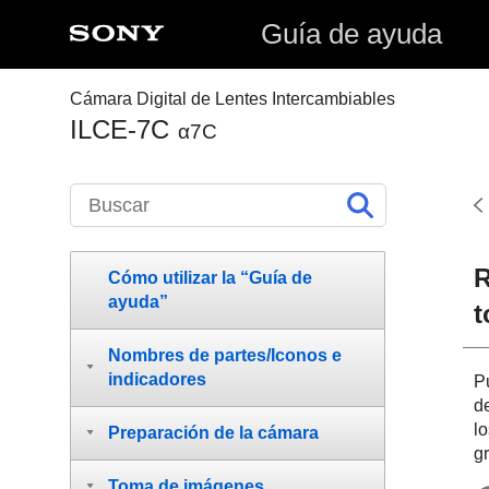
Guía de ayuda
Cámara Digital de Lentes Intercambiables
ILCE-7C
α7C
R
Cómo utilizar la “Guía de
ayuda”
t
Nombres de partes/Iconos e
indicadores
P
d
lo
Preparación de la cámara
g
Toma de imágenes