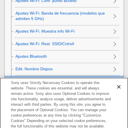
Ajustes Wi-Fi
:
Conf. punto acceso
Ajustes Wi-Fi
:
Banda de frecuencia
(modelos que
admiten 5 GHz)
Ajustes Wi-Fi
:
Muestra info Wi-Fi
Ajustes Wi-Fi:
Rest. SSID/Cntrsñ
Ajustes Bluetooth
Edit. Nombre Dispos.
Importación del certificado raíz a la cámara (Import.
Sony uses Strictly Necessary Cookies to operate this
certific. raíz)
website. These cookies are essential, and will always
remain active. Sony also uses Optional Cookies to improve
site functionality, analyze usage, deliver advertisements and
Seguridad (IPsec)
interact with third parties. By using this site, you agree to
the placement of Optional Cookies. You can manage your
Restablecer conf. red
cookie preferences at any time by clicking "Customize
Cookies" Depending on your selected cookie preferences,
Utilización de un ordenador
the full functionality of this website may not be available.