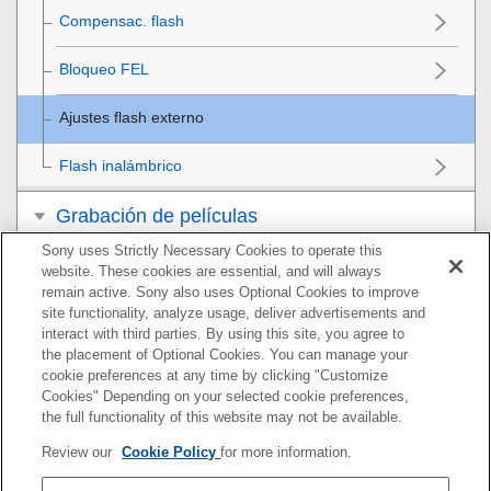
Compensac. flash
Bloqueo FEL
Ajustes flash externo
Flash inalámbrico
Grabación de películas
Sony uses Strictly Necessary Cookies to operate this
Visionado
website. These cookies are essential, and will always
remain active. Sony also uses Optional Cookies to improve
Personalización de la cámara
site functionality, analyze usage, deliver advertisements and
interact with third parties. By using this site, you agree to
the placement of Optional Cookies. You can manage your
Utilización de las funciones de red
cookie preferences at any time by clicking "Customize
Cookies" Depending on your selected cookie preferences,
Utilización de un ordenador
the full functionality of this website may not be available.
Review our
Cookie Policy
for more information.
Lista de elementos de MENU