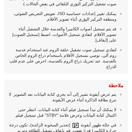
صوت تشغيل التركيز البؤري التلقائي في بعض الحالات.)
يمكنك تغيير إعدادات حساسية ISO، تعويض التعريض الضوئي،
ومنطقة التركيز البؤري أثناء تصوير الأفلام.
قد يتم تسجيل أصوات الكاميرا والعدسة خلال التشغيل أثناء
تصوير الأفلام. لتفادي تسجيل الأصوات، اضبط
[تسجيل الصوت]
على
[ايقاف]
.
لتفادي تسجيل صوت تشغيل حلقة الزوم عند استخدام عدسة
زوم آلي، نوصي بتسجيل الأفلام باستخدام ذراع الزوم الخاص
بالعدسة. عند تحريك ذراع الزوم بالعدسة، احرص على عدم قلب
الذراع.
ملاحظة
يتم عرض أيقونة تشير إلى أنه يجري كتابة البيانات بعد التصوير. لا
تنزع بطاقة الذاكرة أثناء عرض الأيقونة.
لا يمكنك أن تبدأ تسجيل فيلم أثناء كتابة البيانات. انتظر حتى
اكتمال كتابة البيانات وعرض علامة "STBY" قبل تسجيل فيلم.
في حالة ظهور أيقونة
(تحذير السخونة الزائدة)، تكون درجة
حرارة الكاميرا قد ارتفعت. قم بإيقاف تشغيل الطاقة وتبريد