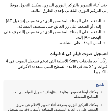
حتى أثناء التصوير بالتركيز البؤري اليدوي، يمكنك التحول مؤقتًا
إلى التركيز البؤري التلقائي بإحدى الطرق التالية.
الضغط على المفتاح المخصص الذي تم تخصيص
[تشغيل AF‎‏]
إليه، أو الضغط على زر الغالق حتى منتصف المسافة.
الضغط على المفتاح المخصص الذي تم تخصيص
[التعرف على
الهدف AF‎‏]
إليه.
لمس الهدف على الشاشة.
لتسجيل صوت فيلم في 4 قنوات
ركِّب أحد ملحقات Sony الأصلية التي تدعم تسجيل الصوت في 4
قنوات و 24 بت في قاعدة السطح البيني متعددة الأغراض
بالكاميرا.
تلميح
يمكنك أيضًا تخصيص وظيفة بدء/إيقاف تسجيل الفيلم إلى أحد
المفاتيح المفضلة.
يمكنك التركيز البؤري بسرعة أثناء تصوير الأفلام عن طريق
الضغط على زر الغالق لمنتصف المسافة لأسفل. (قد يتم تسجيل