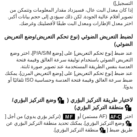
التسجيل]
)
إذا كان معدل البت عال، فسيزداد مقدار المعلومات وتتمكن من
تصوير أفلام عالية الجودة. لكن ذلك سيؤدي إلى حجم بيانات أكبر.
اختر معدل الإطارات ومعدل البت طبقًا لأفضليتك وغرضك.
لضبط التعريض الضوئي (
نوع تحكم التعريض
/وضع التعريض
الضوئي)
عند ضبط
[نوع تحكم التعريض]
على
[وضع P/A/S/M‎‏]
، اختر وضع
التعريض الضوئي باستخدام توليفة سرعة الغالق وقيمة فتحة
العدسة بنفس الطريقة المستخدمة عند تصوير صورة ثابتة.
عند ضبط
[نوع تحكم التعريض]
على
[وضع التعريض المرن]
، يمكنك
ضبط سرعة الغالق وقيمة فتحة العدسة وحساسية ISO تلقائيًا أو
يدويًا.
لاختيار طريقة التركيز البؤري (
وضع التركيز البؤري
/
منطقة التركيز البؤري
)
اختر
(
) أو
(
تركيز بؤري يدوي
) من أجل
[
وضع التركيز البؤري]
. يمكنك تحديد منطقة التركيز البؤري عن
طريق ضبط
[
منطقة التركيز البؤري]
.