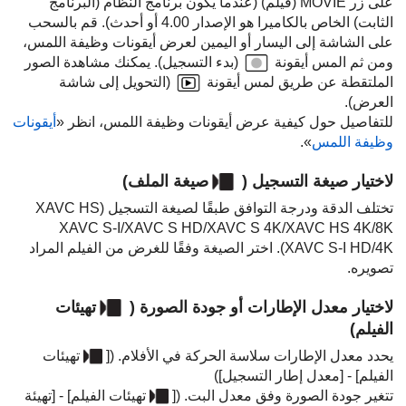
على زر MOVIE (فيلم) (عندما يكون برنامج النظام (البرنامج
الثابت) الخاص بالكاميرا هو الإصدار 4.00 أو أحدث). قم بالسحب
على الشاشة إلى اليسار أو اليمين لعرض أيقونات وظيفة اللمس،
ومن ثم المس أيقونة
(بدء التسجيل). يمكنك مشاهدة الصور
الملتقطة عن طريق لمس أيقونة
(التحويل إلى شاشة
العرض).
للتفاصيل حول كيفية عرض أيقونات وظيفة اللمس، انظر‏ ‏«
أيقونات
وظيفة اللمس
».
لاختيار صيغة التسجيل (
صيغة الملف
)
تختلف الدقة ودرجة التوافق طبقًا لصيغة التسجيل (XAVC HS
8K‏/XAVC HS 4K‏/XAVC S 4K‏/XAVC S HD‏/XAVC S-I
4K‏/XAVC S-I HD). اختر الصيغة وفقًا للغرض من الفيلم المراد
تصويره.
لاختيار معدل الإطارات أو جودة الصورة (
تهيئات
الفيلم
)
يحدد معدل الإطارات سلاسة الحركة في الأفلام. (
[
تهيئات
الفيلم]
-
[معدل إطار التسجيل]
)
تتغير جودة الصورة وفق معدل البت. (
[
تهيئات الفيلم]
-
[تهيئة