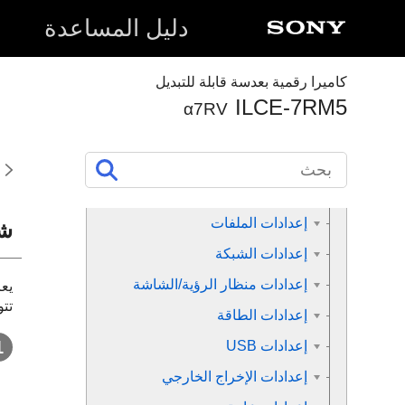
استخدام وظائف التصوير
دليل المساعدة
تخصيص الكاميرا
كاميرا رقمية بعدسة قابلة للتبديل
العرض
ILCE-7RM5
α7RV
تغيير إعدادات الكاميرا
إعدادات بطاقة الذاكرة
إعدادات الملفات
شع
إعدادات الشبكة
إعدادات منظار الرؤية/الشاشة
يع
تت
إعدادات الطاقة
إعدادات USB
إعدادات الإخراج الخارجي