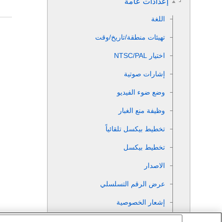
إعدادات عامة
اللغة
تهيئات منطقة/تاريخ/وقت
اختيار NTSC/PAL‎‏
إشارات صوتية
وضع ضوء الفيديو
وظيفة منع الغبار
تخطيط بيكسل تلقائياً
تخطيط بيكسل
الاصدار
عرض الرقم التسلسلي
إشعار الخصوصية
تكبير الشاشة