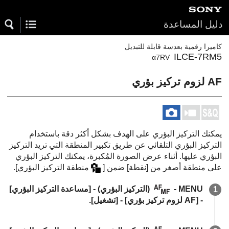
دليل المساعدة
كاميرا رقمية بعدسة قابلة للتبديل
ILCE-7RM5
α7RV
يمكنك التركيز البؤري على الهدف بشكل أكثر دقة باستخدام
التركيز البؤري التلقائي عن طريق تكبير المنطقة التي تريد التركيز
البؤري عليها. أثناء عرض الصورة المُكبرة، يمكنك التركيز البؤري
على منطقة أصغر من
[نقطة]
ضمن
[
منطقة التركيز البؤري]
.
MENU
-
(
التركيز البؤري
) -
[مساعدة التركيز البؤري]
-
[‏‎‏AF لزوم تركيز بؤري]
-
[تشغيل]
.