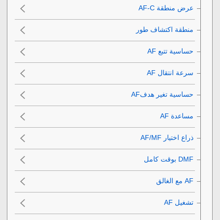
عرض منطقة AF-C‎‏
منطقة اكتشاف طور
حساسية تتبع AF‎‏
سرعة انتقال AF‎‏
حساسية تغير هدفAF‎‏
مساعدة AF‎‏
ذراع اختيار AF/MF
تشغيل AF‎‏