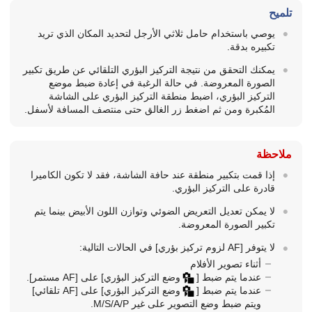
تلميح
يوصي باستخدام حامل ثلاثي الأرجل لتحديد المكان الذي تريد
تكبيره بدقة.
يمكنك التحقق من نتيجة التركيز البؤري التلقائي عن طريق تكبير
الصورة المعروضة. في حالة الرغبة في إعادة ضبط موضع
التركيز البؤري، اضبط منطقة التركيز البؤري على الشاشة
المُكبرة ومن ثم اضغط زر الغالق حتى منتصف المسافة لأسفل.
ملاحظة
إذا قمت بتكبير منطقة عند حافة الشاشة، فقد لا تكون الكاميرا
قادرة على التركيز البؤري.
لا يمكن تعديل التعريض الضوئي وتوازن اللون الأبيض بينما يتم
تكبير الصورة المعروضة.
لا يتوفر
[‏‎‏AF لزوم تركيز بؤري]
في الحالات التالية:
أثناء تصوير الأفلام
عندما يتم ضبط
[
وضع التركيز البؤري]
على
[‏‎AF مستمر]
.
عندما يتم ضبط
[
وضع التركيز البؤري]
على
[‏‎AF تلقائي]
ويتم ضبط وضع التصوير على غير P‏/A‏/S‏/M.