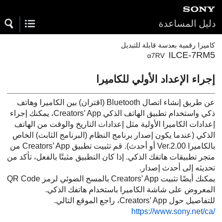
دليل المساعدة
كاميرا رقمية بعدسة قابلة للتبديل
ILCE-7RM5
α7RV
إجراء الإعداد الأولي للكاميرا
عن طريق إنشاء اتصال Bluetooth (اقتران) بين الكاميرا وهاتف
ذكي واستخدام تطبيق الهاتف الذكي Creators’ App، يمكنك إجراء
إعدادات الكاميرا الأولية مثل إعدادات التاريخ والوقت من الهاتف
الذكي (عندما يكون إصدار برنامج النظام (البرنامج الثابت) الخاص
بالكاميرا Ver.2.00 أو أحدث). قم تثبيت تطبيق Creators’ App من
متجر تطبيقات هاتفك الذكي. إذا كان التطبيق مثبتًا بالفعل، تأكد من
تحديثه إلى أحدث إصدار.
يمكنك أيضًا تثبيت Creators’ App بالمسح الضوئي لرمز QR Code
المعروض على شاشة الكاميرا باستخدام هاتفك الذكي.
للتفاصيل حول Creators’ App، راجع الموقع التالي.
https://www.sony.net/ca/