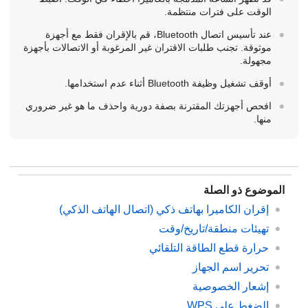
الوقت على فترات منتظمة.
عند تأسيس اتصال Bluetooth، قم بالإقران فقط مع أجهزة
موثوقة. تجنب طلبات الاقتران غير المرغوبة أو الاتصالات بأجهزة
مجهولة.
أوقف تشغيل وظيفة Bluetooth أثناء عدم استخدامها.
افحص أجهزتك المقترنة بصفة دورية واحذف ما هو غير ضروري
منها.
الموضوع ذو الصلة
إقران الكاميرا بهاتف ذكي (
اتصال الهاتف الذكي
)
تهيئات منطقة/تاريخ/وقت
حرارة قطع الطاقة التلقائي
تحرير اسم الجهاز
إشعار الخصوصية
الضغط على WPS‎‏