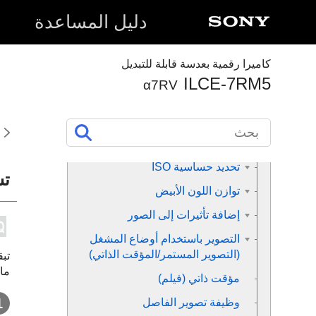
محتويات هذا الفصل
دليل المساعدة
تحديد وضع التصوير
التركيز البؤري
كاميرا رقمية بعدسة قابلة للتبديل
التعرف على الهدف
ILCE-7RM5
α7RV
استخدام وظائف التركيز البؤري
تعديل أوضاع التعريض الضوئي/
القياس
تحديد حساسية ISO
تس
توازن اللون الأبيض
إضافة تأثيرات إلى الصور
التصوير باستخدام أوضاع المشغل
(التصوير المستمر/المؤقت الذاتي)
ما 
مؤقت ذاتي
(فيلم)
وظيفة تصوير الفاصل