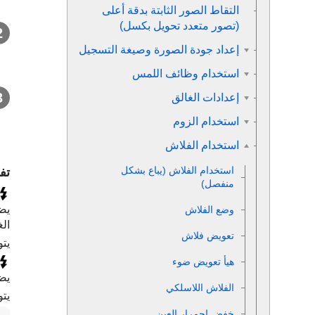
التقاط الصور الثابتة بدقة أعلى
(
تصور متعدد تحويل بكسل
)
إعداد جودة الصورة وصيغة التسجيل
استخدام وظائف اللمس
إعدادات الغالق
استخدام الزوم
استخدام الفلاش
استخدام الفلاش (يباع بشكل
تف
منفصل)
يض
وضع الفلاش
الغ
تعويض فلاش
يتو
هيأ تعويض ضوء
يضبط ح
الفلاش اللاسلكي
يتو
خفض احمرار العين