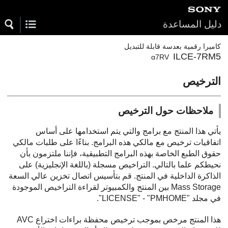
دليل المساعدة
كاميرا رقمية بعدسة قابلة للتبديل
ILCE-7RM5
α7RV
الترخيص
ملاحظات حول الترخيص
يأتي هذا المنتج مع برامج والتي يتم استخدامها على أساس
اتفاقيات ترخيص مع مالكي هذه البرامج. بناءًا على طلبات مالكي
حقوق الطبع الخاصة بهذه البرامج التطبيقية، فإننا ملتزمون بأن
نحيطكم علما بالتالي. التراخيص مسجلة (باللغة الإنجليزية) على
الذاكرة الداخلية في المنتج. قم بتأسيس اتصال تخزين عالي السعة
Mass Storage بين المنتج والكمبيوتر لقراءة التراخيص الموجودة
في مجلد "PMHOME" ‏- "LICENSE".
هذا المنتج مرخص بموجب ترخيص محفظة براءات اختراع AVC