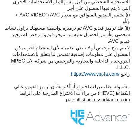
للاستخدام الشخصي من قبل مستهلك أو الاستخدامات الأخرى
التي لا يتم فيها الحصول على أجر
(i) تشفير الفيديو بالمتوافق مع معيار AVC ‏("AVC VIDEO")
و/أو
(ii) فك ترميز فيديو AVC تم ترميزه بواسطة مستهلك يزاول نشاط
شخصي و/أو تم الحصول عليه من موفر فيديو مرخص له توفير
فيديو AVC.
لا يتم منح ترخيص أو لا ينبغي تضمينه لأي استخدام آخر. يمكن
الحصول على معلومات إضافية تتضمن ما يتعلق بالاستخدامات
الترويجية، الداخلية والتجارية والترخيص من شركة ‎MPEG LA,
L.L.C.‎.
راجع ‎
https://www.via-la.com/
مشمولة بطلب براءة اختراع أو أكثر بشأن ترميز الفيديو عالي
الكفاءة (HEVC) من براءات الاختراع المدرجة على الرابط
patentlist.accessadvance.com.