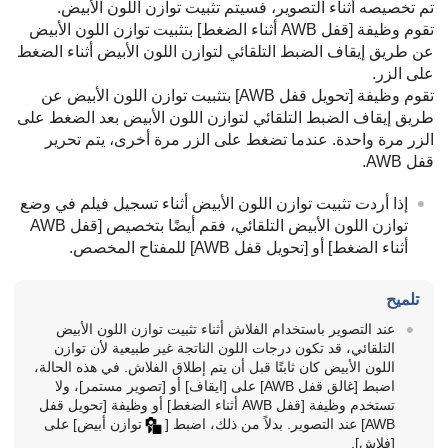
تم تخصيصه أثناء التصوير، فسيتم تثبيت توازن اللون الأبيض.
تقوم وظيفة
[قفل AWB أثناء الضغط]
بتثبيت توازن اللون الأبيض
عن طريق إيقاف الضبط التلقائي لتوازن اللون الأبيض أثناء الضغط
على الزر.
تقوم وظيفة
[تحويل قفل AWB‎‏]
بتثبيت توازن اللون الأبيض عن
طريق إيقاف الضبط التلقائي لتوازن اللون الأبيض بعد الضغط على
الزر مرة واحدة. عندما تضغط على الزر مرة أخرى، يتم تحرير
قفل AWB.
إذا أردت تثبيت توازن اللون الأبيض أثناء تسجيل فيلم في وضع
توازن اللون الأبيض التلقائي، فقم أيضًا بتخصيص
[قفل AWB
أثناء الضغط]
أو
[تحويل قفل AWB‎‏]
للمفتاح المخصص.
تلميح
عند التصوير باستخدام الفلاش أثناء تثبيت توازن اللون الأبيض
التلقائي، قد تكون درجات اللون الناتجة غير طبيعية لأن توازن
اللون الأبيض كان ثابتًا قبل أن يتم إطلاق الفلاش. في هذه الحالة،
اضبط
[غالق قفل AWB‎‏]
على
[ايقاف]
أو
[تصوير مستمر]
، ولا
تستخدم وظيفة
[قفل AWB أثناء الضغط]
أو وظيفة
[تحويل قفل
AWB‎‏]
عند التصوير. بدلاً من ذلك، اضبط
[
توازن أبيض]
على
[فلاش]
.