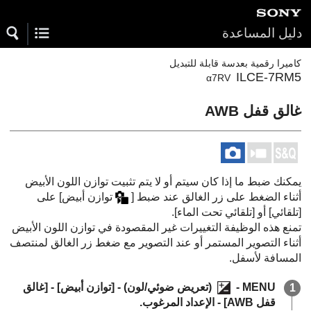
دليل المساعدة
كاميرا رقمية بعدسة قابلة للتبديل
ILCE-7RM5
α7RV
غالق قفل AWB‎‏
يمكنك ضبط ما إذا كان سيتم أو لا يتم تثبيت توازن اللون الأبيض
أثناء الضغط على زر الغالق عند ضبط
[
توازن أبيض]
على
[تلقائي]
أو
[تلقائي تحت الماء]
.
تمنع هذه الوظيفة التغييرات غير المقصودة في توازن اللون الأبيض
أثناء التصوير المستمر أو عند التصوير مع ضغط زر الغالق لمنتصف
المسافة لأسفل.
MENU
-
(
تعريض ضوئي/لون
) -
[توازن أبيض]
-
[غالق
قفل AWB‎‏]
- الإعداد المرغوب.