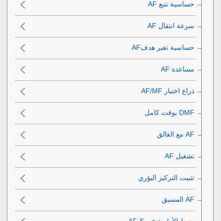
حساسية تتبع AF‎‏
سرعة انتقال AF‎‏
حساسية تغير هدفAF‎‏
مساعدة AF‎‏
ذراع اختيار AF/MF
تشغيل AF‎‏
تثبيت التركيز البؤري