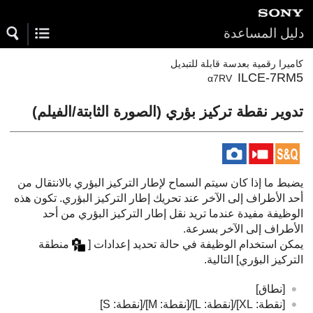
دليل المساعدة
كاميرا رقمية بعدسة قابلة للتبديل
ILCE-7RM5
α7RV
تدوير نقطة تركيز بؤري
(الصورة الثابتة/الفيلم)
يضبط ما إذا كان سيتم السماح لإطار التركيز البؤري بالانتقال من
أحد الأطراف إلى الآخر عند تحريك إطار التركيز البؤري. تكون هذه
الوظيفة مفيدة عندما تريد نقل إطار التركيز البؤري من أحد
الأطراف إلى الآخر بسرعة.
يمكن استخدام الوظيفة في حالة تحديد إعدادات
[
منطقة
التركيز البؤري]
التالية.
[نطاق]
[نقطة: XL‎‏]
/
[نقطة: L‎‏]
/
[نقطة: M‎‏]
/
[نقطة: S‎‏]