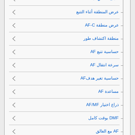
عرض المنطقة أثناء التتبع
عرض منطقة AF-C‎‏
منطقة اكتشاف طور
حساسية تتبع AF‎‏
سرعة انتقال AF‎‏
حساسية تغير هدفAF‎‏
مساعدة AF‎‏
ذراع اختيار AF/MF