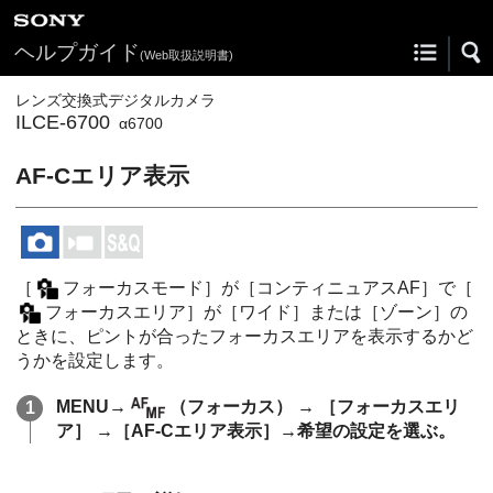
ヘルプガイド
(Web取扱説明書)
レンズ交換式デジタルカメラ
ILCE-6700
α6700
AF-Cエリア表示
［
フォーカスモード］
が
［コンティニュアスAF］
で
［
フォーカスエリア］
が
［ワイド］
または
［ゾーン］
の
ときに、ピントが合ったフォーカスエリアを表示するかど
うかを設定します。
MENU
→
（
フォーカス
） →
［フォーカスエリ
ア］
→
［AF-Cエリア表示］
→希望の設定を選ぶ。