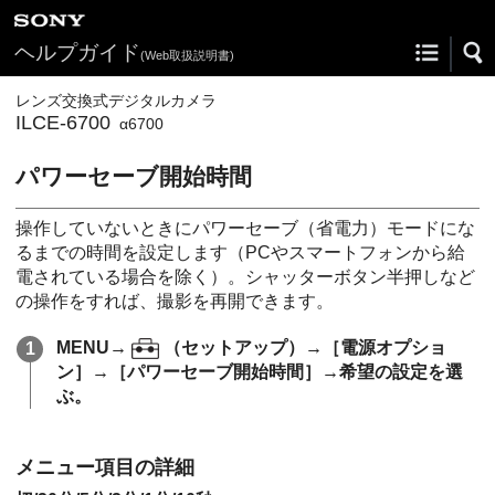
ヘルプガイド
(Web取扱説明書)
レンズ交換式デジタルカメラ
ILCE-6700
α6700
パワーセーブ開始時間
操作していないときにパワーセーブ（省電力）モードにな
るまでの時間を設定します（PCやスマートフォンから給
電されている場合を除く）。シャッターボタン半押しなど
の操作をすれば、撮影を再開できます。
MENU
→
（
セットアップ
）→
［電源オプショ
ン］
→
［パワーセーブ開始時間］
→希望の設定を選
ぶ。
メニュー項目の詳細