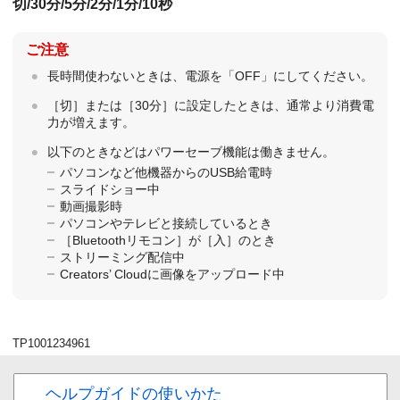
切
/
30分
/
5分
/
2分
/
1分
/
10秒
ご注意
長時間使わないときは、電源を「OFF」にしてください。
［切］
または
［30分］
に設定したときは、通常より消費電
力が増えます。
以下のときなどはパワーセーブ機能は働きません。
パソコンなど他機器からのUSB給電時
スライドショー中
動画撮影時
パソコンやテレビと接続しているとき
［Bluetoothリモコン］
が
［入］
のとき
ストリーミング配信中
Creators’ Cloudに画像をアップロード中
TP1001234961
ヘルプガイドの使いかた