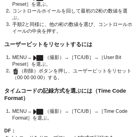
Preset］
を選ぶ。
コントロールホイールを回して最初の2桁の数値を選
ぶ。
手順2と同様に、他の桁の数値を選び、コントロールホ
イールの中央を押す。
ユーザービットをリセットするには
MENU
→
（
撮影
）→
［TC/UB］
→
［User Bit
Preset］
を選ぶ。
（削除）ボタンを押し、ユーザービットをリセット
（00 00 00 00）する。
タイムコードの記録方式を選ぶには（
Time Code
Format
）
MENU
→
（
撮影
）→
［TC/UB］
→
［Time Code
Format］
を選ぶ。
DF：