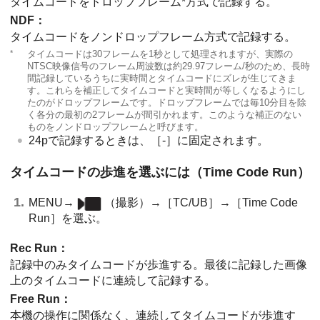
タイムコードをドロップフレーム*方式で記録する。
NDF：
タイムコードをノンドロップフレーム方式で記録する。
*
タイムコードは30フレームを1秒として処理されますが、実際の
NTSC映像信号のフレーム周波数は約29.97フレーム/秒のため、長時
間記録しているうちに実時間とタイムコードにズレが生じてきま
す。これらを補正してタイムコードと実時間が等しくなるようにし
たのがドロップフレームです。ドロップフレームでは毎10分目を除
く各分の最初の2フレームが間引かれます。このような補正のない
ものをノンドロップフレームと呼びます。
24pで記録するときは、
［-］
に固定されます。
タイムコードの歩進を選ぶには（
Time Code Run
）
MENU
→
（
撮影
）→
［TC/UB］
→
［Time Code
Run］
を選ぶ。
Rec Run
：
記録中のみタイムコードが歩進する。最後に記録した画像
上のタイムコードに連続して記録する。
Free Run
：
本機の操作に関係なく、連続してタイムコードが歩進す