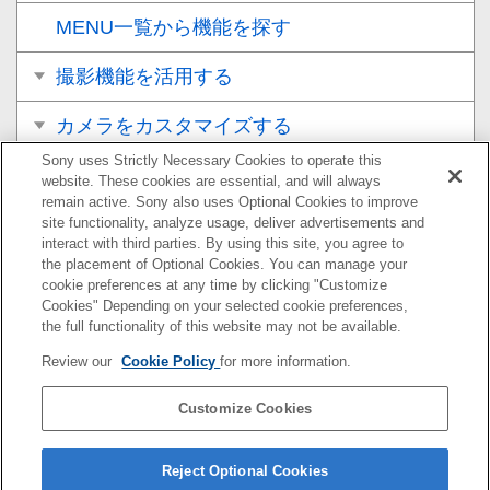
MENU一覧から機能を探す
撮影機能を活用する
カメラをカスタマイズする
Sony uses Strictly Necessary Cookies to operate this
再生する
website. These cookies are essential, and will always
remain active. Sony also uses Optional Cookies to improve
カメラの設定を変更する
site functionality, analyze usage, deliver advertisements and
interact with third parties. By using this site, you agree to
the placement of Optional Cookies. You can manage your
スマートフォンでできること
cookie preferences at any time by clicking "Customize
Cookies" Depending on your selected cookie preferences,
パソコンでできること
the full functionality of this website may not be available.
Review our
Cookie Policy
for more information.
クラウドサービスを利用する
Customize Cookies
資料
故障かな？と思ったら
Reject Optional Cookies