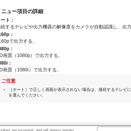
メニュー項目の詳細
オート
：
接続するテレビや出力機器の解像度をカメラが自動認識し、出
160p
：
160pで出力する。
080p
：
D画質（1080p）で出力する。
080i
：
D画質（1080i）で出力する。
ご注意
［オート］
で正しく画面が表示されない場合は、接続するテレビ
を選んでください。
okies are essential, and will always remain