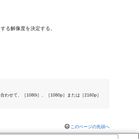
力する解像度を決定する。
に合わせて、
［1080i］
、
［1080p］
または
［2160p］
このページの先頭へ