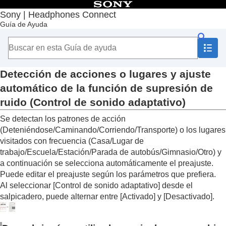
Contenido
Sony | Headphones Connect
Guía de Ayuda
Principio
Introducción
Utilización
Acerca del salpicadero “
Sony | Headphones
Connect
”
Detección de acciones o lugares y ajuste
Funciones que aparecen en la pestaña [Estado]
automático de la función de supresión de
Detección de acciones o lugares y ajuste
ruido (
Control de sonido adaptativo
)
automático de la función de supresión de
ruido (
Control de sonido adaptativo
)
Se detectan los patrones de acción
Cambio del dispositivo conectado en una
(
Deteniéndose
/
Caminando
/
Corriendo
/
Transporte
) o los lugares
conexión multipunto (
Dispositivo conectado
visitados con frecuencia (
Casa
/
Lugar de
actualmente
)
trabajo
/
Escuela
/
Estación
/
Parada de autobús
/
Gimnasio
/
Otro
) y
Cambio del dispositivo de reproducción de
a continuación se selecciona automáticamente el preajuste.
música conectado mediante una conexión
Puede editar el preajuste según los parámetros que prefiera.
multipunto
Al seleccionar [
Control de sonido adaptativo
] desde el
Control de la canción que se está
salpicadero, puede alternar entre [
Activado
] y [
Desactivado
].
reproduciendo
Comprobación de la presión acústica actual
Funciones que aparecen en la pestaña [Sonido]