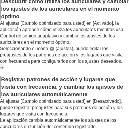
Descubrir cómo utiliza los auriculares y cambiar
Funciones que aparecen en la pestaña [Sistema]
los ajustes de los auriculares en el momento
Funciones que aparecen en la pestaña
[Servicios]
óptimo
Consulta del uso de los auriculares (
Actividad
)
Al ajustar [
Cambio optimizado para usted
] en [
Activado
], la
Instalación de un widget en su smartphone
aplicación aprende cómo utiliza los auriculares mientras usa
Información importante
Control de sonido adaptativo
y cambia los ajustes de los
Solución de problemas
auriculares en el momento óptimo.
Accesibilidad
Seleccionando el icono
(ajustes), puede editar los
preajustes de los patrones de acción y los lugares que visita
con frecuencia para configurarlos con los ajustes deseados.
Registrar patrones de acción y lugares que
visita con frecuencia, y cambiar los ajustes de
los auriculares automáticamente
Al ajustar [
Cambio optimizado para usted
] en [
Desactivado
],
puede registrar preajustes para sus patrones de acción y los
lugares que visita con frecuencia.
La aplicación cambia automáticamente los ajustes de los
auriculares en función del contenido registrado.