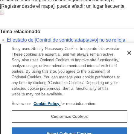
[
Registrar desde el mapa
], puede añadir un lugar frecuente.
Tema relacionado
El estado de [
Control de sonido adaptativo
] no se refleja
correctamente aunque esté de pie
Sony uses Strictly Necessary Cookies to operate this website.
These cookies are essential, and will always remain active.
El lugar que visita con frecuencia no se detecta
Sony also uses Optional Cookies to improve site functionality,
correctamente en [
Control de sonido adaptativo
]
analyze usage, deliver advertisements and interact with third
parties. By using this site, you agree to the placement of
Optional Cookies. You can manage your cookie preferences at
Anterior
any time by clicking "Customize Cookies" Depending on your
cerca del salpicadero “Sony | Headphones Connect”
selected cookie preferences, the full functionality of this
guiente
website may not be available.
ambio del dispositivo conectado en una conexión multipun
(Dispositivo conectado actualmen
Review our
Cookie Policy
for more information.
Customize Cookies
Página de selección de idioma
4-730-254-36(1)
Reject Optional Cookies