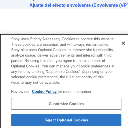
(VPT)
)
Ajuste del efecto envolvente (Envolvente (VP
Ajuste de la calidad del sonido utilizando el
ecualizador (
Ecualizador
)
Configuración del ecualizador favorito
(
Encontrar su ecualizador
)
Ajuste del nivel de graves (
CLEAR BASS
)
Ajuste de la función de supresión de ruido
Sony uses Strictly Necessary Cookies to operate this website.
Cambio de la configuración de
360 Reality
These cookies are essential, and will always remain active.
Audio
Sony also uses Optional Cookies to improve site functionality,
analyze usage, deliver advertisements and interact with third
Optimización del sonido espacial en
parties. By using this site, you agree to the placement of
combinación con Seguimiento de cabeza en
Optional Cookies. You can manage your cookie preferences at
Android (
Sonido espacial y seguim. cabeza
)
any time by clicking "Customize Cookies" Depending on your
Cambio del ajuste de prioridad de la conexión
selected cookie preferences, the full functionality of this
BLUETOOTH
(
Modo de calidad de sonido
)
website may not be available.
Cambio del ajuste de prioridad de la conexión
BLUETOOTH
(
Calidad de conexión
Review our
Cookie Policy
for more information.
Bluetooth
)
Ajuste de
DSEE Extreme
(compensación de
Customize Cookies
alta frecuencia)
Página de selección de idioma
Ajuste de
DSEE HX
(compensación de alta
Reject Optional Cookies
frecuencia)
4-730-254-36(1)
Ajuste de
DSEE
(compensación de alta