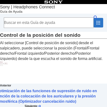
Contenido
Sony | Headphones Connect
Guía de Ayuda
Principio
Introducción
Utilización
Acerca del salpicadero “
Sony | Headphones
Connect
”
Control de la posición del sonido
Funciones que aparecen en la pestaña [Estado]
Al seleccionar [
Control de posición de sonido
] desde el
Funciones que aparecen en la pestaña [Sonido]
salpicadero, puede seleccionar la posición (
Frontal
/
Frontal
Utilización de los ajustes rápidos de sonido
Ajuste de la función de supresión de ruido y el
derecho
/
Frontal izquierdo
/
Posterior derecho
/
Posterior
modo de sonido ambiente (
Cntrl sonido
izquierdo
) desde la que escucha el sonido de forma artificial.
ambiente
)
Conversación con otra persona durante la
utilización de los auriculares (
Hablar por chat
)
Optimización de las funciones de supresión
de ruido en función de la colocación de los
Anterior
auriculares y la presión atmosférica
timización de las funciones de supresión de ruido en
(
Optimizador cancelación ruido
)
nción de la colocación de los auriculares y la presión
Control de la posición del sonido
mosférica (Optimizador cancelación ruido)
Ajuste del efecto envolvente (
Envolvente
Siguiente