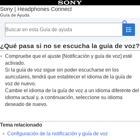
Contenido
Sony | Headphones Connect
Guía de Ayuda
Principio
Introducción
Utilización
Información importante
Solución de problemas
¿Qué pasa si no se escucha la guía de voz?
El estado de [
Control de sonido adaptativo
] no se
Compruebe que el ajuste [
Notificación y guía de voz
] esté
refleja correctamente aunque esté de pie
activado.
El lugar que visita con frecuencia no se detecta
correctamente en [
Control de sonido adaptativo
]
Si la guía de voz sigue sin poder escucharse en los
¿Qué ocurre si el nombre del dispositivo no
auriculares, tendrá que establecer el idioma de la guía de
aparece en “
Sony | Headphones Connect
”?
voz de nuevo.
No es posible configurar
360 Reality Audio
Cambie el idioma de la guía de voz a un idioma diferente del
No es posible establecer una conexión
LE Audio
idioma actual y, a continuación, seleccione su idioma
¿Qué pasa si no se escucha la guía de voz?
deseado de nuevo.
Accesibilidad
Tema relacionado
Configuración de la notificación y guía de voz